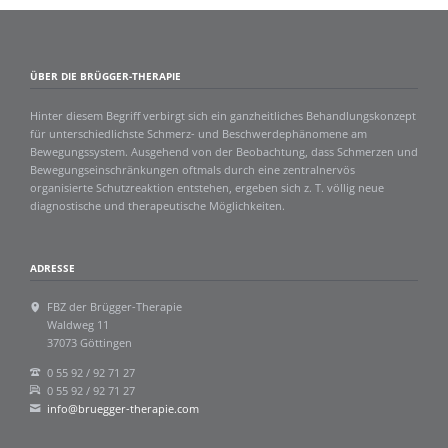
ÜBER DIE BRÜGGER-THERAPIE
Hinter diesem Begriff verbirgt sich ein ganzheitliches Behandlungskonzept
für unterschiedlichste Schmerz- und Beschwerdephänomene am
Bewegungssystem. Ausgehend von der Beobachtung, dass Schmerzen und
Bewegungseinschränkungen oftmals durch eine zentralnervös
organisierte Schutzreaktion entstehen, ergeben sich z. T. völlig neue
diagnostische und therapeutische Möglichkeiten.
ADRESSE
FBZ der Brügger-Therapie
Waldweg 11
37073 Göttingen
0 55 92 / 92 71 27
0 55 92 / 92 71 27
info@bruegger-therapie.com