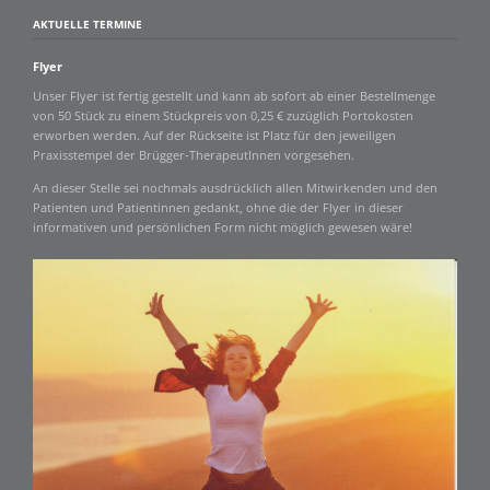
AKTUELLE TERMINE
Flyer
Unser Flyer ist fertig gestellt und kann ab sofort ab einer Bestellmenge
von 50 Stück zu einem Stückpreis von 0,25 € zuzüglich Portokosten
erworben werden. Auf der Rückseite ist Platz für den jeweiligen
Praxisstempel der Brügger-TherapeutInnen vorgesehen.
An dieser Stelle sei nochmals ausdrücklich allen Mitwirkenden und den
Patienten und Patientinnen gedankt, ohne die der Flyer in dieser
informativen und persönlichen Form nicht möglich gewesen wäre!